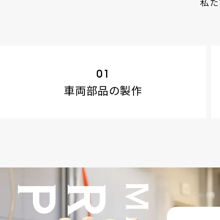
私た
01
車両部品の
製作