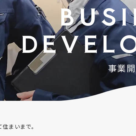
BUSI
会社
用
DEVEL
事業開
わせ
ソーシャルメディアポリシー
プライバシーポリシー
て住まいまで。