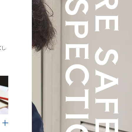
INSPECTION
FIRE SAFETY
くし