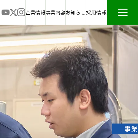
お知らせ
採用情報
お問い合わせ
企業情報
事業内容
開く
用トップ
制度
の声一覧
事業