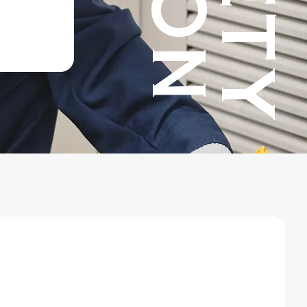
の資
令と
く安