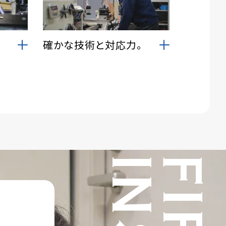
確かな技術と対応力。
鋼・鋳鉄
長年にわたり鉄道インフラを技術
溶接、半
面から支えてきました。その経験と
盤、プレ
実績を基盤に安全性・信頼性の向
、部品の
上に取り組んでいます。