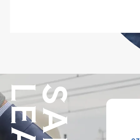
駅やトンネルから住宅まで、多様な
消火器
場所の防災設備を点検します。厳
回の実
格な基準で確実な作動を守り、公
す。鉄
共交通の安全を裏側で支えていま
ルを合わ
す。
本の消
験と実
で、お
してい