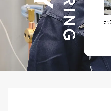
北
空
ど
器
ー
で