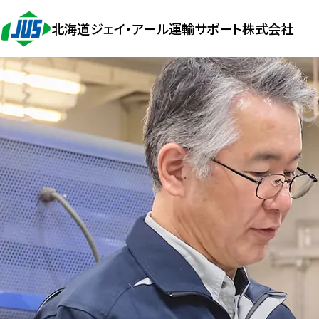
北海道ジェイ・アール運輸サポート株式会社
企業情報
代表あいさつ
会社概要
組織図
事業所所在地
決算公告