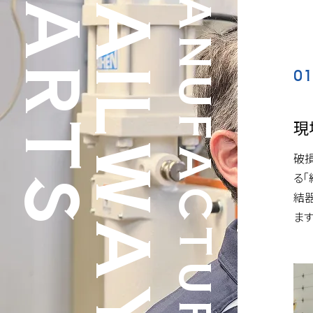
PARTS
RAILWAY
MANUFACTURING
01
現
破
る
結
ます