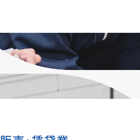
の保守点検・整備は年に２
消防設備士や電気工事士など
施を法令で定められていま
格は、入社後の取得を支援。法
道車両や鉄道関連施設、駅ビ
技術のスペシャリストとして、長
せて、1年間で約20,000
定して活躍できます。
火器点検を行っています。経
績を生かした確かな技術
客様の安全・安心をサポート
ます。