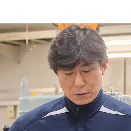
事業内容
求人採
JR北海道受託業務部門
メッセージ
鉄道車両の入換
仕事紹介
鉄道車両のメンテナンス
鉄道車両の清掃
働く環境・
事業開発部門
車両部品の製作
先輩社員
消防設備点検
販売・賃貸業