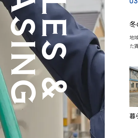
LEASING
SALES &
03
冬
地
た
暮
札