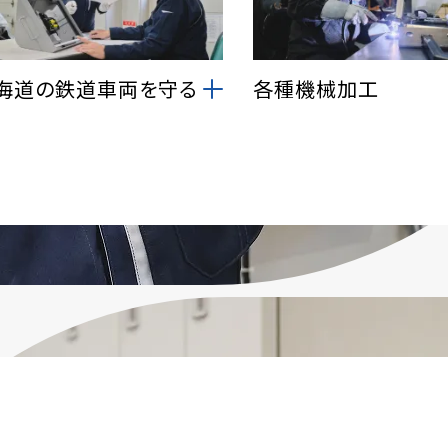
海道の鉄道車両を守る
各種機械加工
気抵抗の低減や雪の付着防止な
ステンレス・アルミ・銅・鉄
を目的に鉄道車両先頭部の連結
などの多様な金属を、TIG
に装着される「密着連結器カバ
自動溶接、スポット溶接、旋
」を製作しています。確かな技術
ス機などを駆使して加工し
北海道の鉄道を守っています。
製作を行っています。