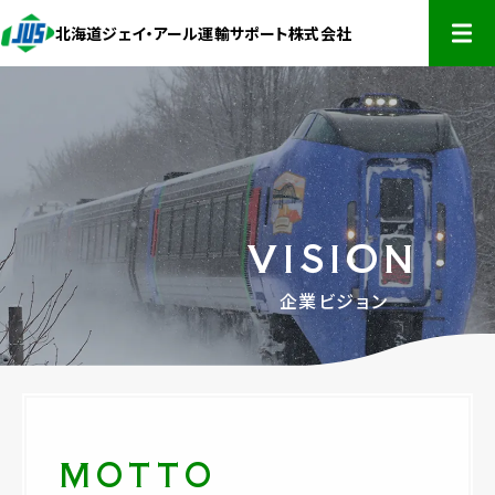
北海道ジェイ・アール運輸サポート株式会社
開く
HOME
企業情報
VISION
事業内容
企業情報
企業ビジョン
代表あいさつ
お知らせ
事業内容
会社概要
JR北海道受託業務部門
採用情報
組織図
事業開発部門
MOTTO
お問い合わせ
事業所所在地