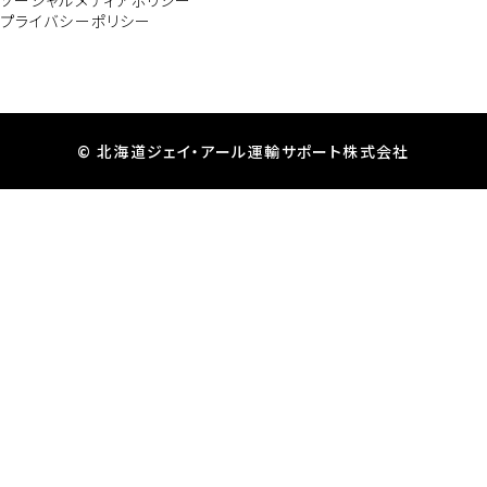
鉄道車両の清掃
事業所所在地
プライバシーポリシー
仕事紹介
事業開発部門
決算公告
働く環境・制度
車両部品の製作
企業ビジョン
消防設備点検
先輩社員の声一覧
© 北海道ジェイ・アール運輸サポート株式会社
販売・賃貸業
沿革
数字で見る会社
賃貸情報
情報公開
正社員採用
パート採用