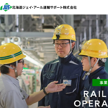
北海道ジェイ・アール運輸サポート株式会社
HOME
企業情報
事業内容
企業情報
代表あいさつ
お知らせ
事業内容
事業
会社概要
JR北海道受託業務部門
採用情報
RAI
組織図
事業開発部門
OPERA
お問い合わせ
事業所所在地