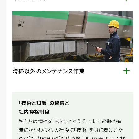
日々の走行で汚れる車両のボディを洗い上げることで、
光沢と美しさを取り戻し、お客様に快適にご利用いただ
ける車両を提供しています。
清掃以外のメンテナンス作業
洗面所やトイレで使用する水の給水、トイレタンクの抜
き取り、ディーゼル車への燃料給油など、列車の安定的
な運行に必要不可欠なメンテナンス業務も行います
「技術と知識」の習得と
社内資格制度
私たちは清掃を「技術」と捉えています。経験の有
無にかかわらず、入社後に「技術」を身に着けるた
めの「社内教育」や「社内資格制度」を設けて、人材