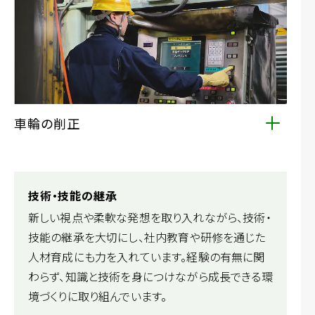
替・メンテナンスを行い、走行性能や快適性を維持して
います。空調装置やドア装置など、車両機能を支えるさ
まざまな設備を取り扱っています。
車輪の削正
車輪は走行性能・乗り心地・安全性に直結する極めて重
要な部位です。走行して摩耗した車輪のリフレッシュや
キズがついた車輪の修正を行い、安全で安定した走行
技術・技能の継承
性能を維持します。
新しい視点や柔軟な発想を取り入れながら、技術・
技能の継承を大切にし、社内教育や研修を通じた
人材育成にも力を入れています。経験の有無に関
わらず、知識と技術を身につけながら成長できる環
境づくりに取り組んでいます。