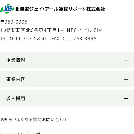
北海道ジェイ・アール運輸サポート株式会社
〒060-0906
札幌市東区北6条東4丁目1-4 NE6・4ビル 5階
TEL：011-753-8850
FAX：011-753-8998
企業情報
企業情報
事業内容
代表あいさつ
事業内容
求人採用
会社概要
JR北海道受託業務部門
求人採用トップ
鉄道車両の入換
お知らせ
よくある質問
お問い合わせ
組織図
鉄道車両のメンテナンス
メッセージ
ソーシャルメディアポリシー