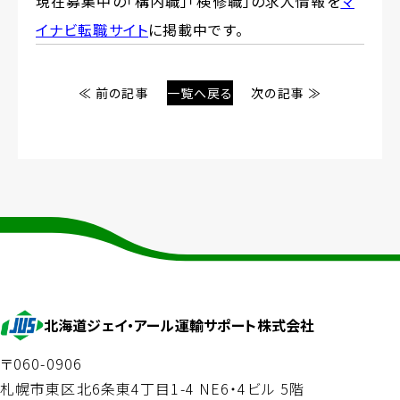
現在募集中の「構内職」「検修職」の求人情報を
マ
賃貸情報
イナビ転職サイト
に掲載中です。
決算公告
企業ビジョン
≪ 前の記事
一覧へ戻る
次の記事 ≫
沿革
情報公開
北海道ジェイ・アール運輸サポート株式会社
〒060-0906
札幌市東区北6条東4丁目1-4 NE6・4ビル 5階