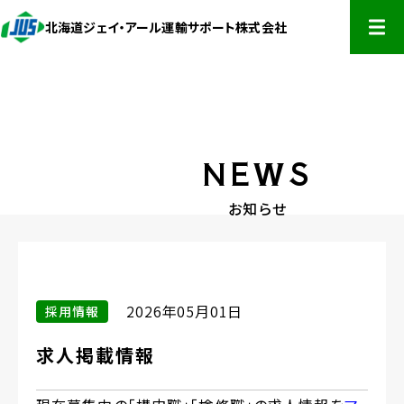
北海道ジェイ・アール運輸サポート株式会社
開く
HOME
NEWS
企業情報
お知らせ
事業内容
企業情報
代表あいさつ
お知らせ
事業内容
2026年05月01日
採用情報
会社概要
JR北海道受託業務部門
採用情報
求人掲載情報
組織図
事業開発部門
お問い合わせ
事業所所在地