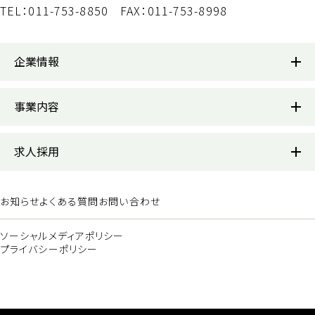
TEL：011-753-8850
FAX：011-753-8998
企業情報
企業情報
事業内容
代表あいさつ
事業内容
求人採用
会社概要
JR北海道受託業務部門
求人採用トップ
鉄道車両の入換
お知らせ
よくある質問
お問い合わせ
組織図
鉄道車両のメンテナンス
メッセージ
ソーシャルメディアポリシー
鉄道車両の清掃
事業所所在地
プライバシーポリシー
仕事紹介
事業開発部門
決算公告
働く環境・制度
車両部品の製作