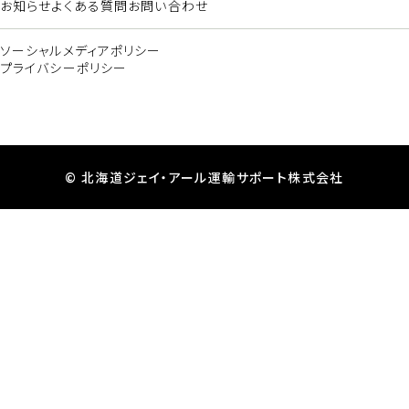
鉄道車両の入換
お知らせ
よくある質問
お問い合わせ
組織図
鉄道車両のメンテナンス
メッセージ
ソーシャルメディアポリシー
鉄道車両の清掃
事業所所在地
プライバシーポリシー
仕事紹介
事業開発部門
決算公告
働く環境・制度
車両部品の製作
企業ビジョン
消防設備点検
先輩社員の声一覧
© 北海道ジェイ・アール運輸サポート株式会社
販売・賃貸業
沿革
数字で見る会社
賃貸情報
情報公開
正社員採用
パート採用