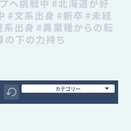
ップへ挑戦中
#北海道が好
中
#文系出身
#新卒
#未経
理系出身
#異業種からの転
縁の下の力持ち
カテゴリー
全て
構内入換・運転業務
消防設備点検