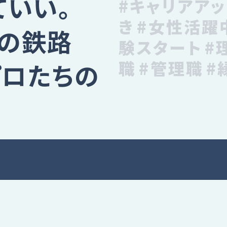
ていい。
#キャリアア
き
#女性活躍
の鉄路
験スタート
#
職
#管理職
#
プロたちの